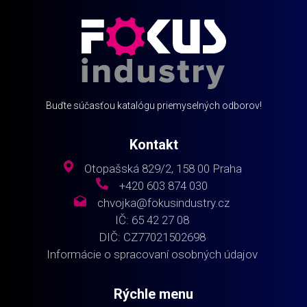
Buďte súčasťou katalógu priemyselných odborov!
Kontakt
Otopašská 829/2, 158 00 Praha
+420 603 874 030
chvojka@fokusindustry.cz
IČ: 65 42 27 08
DIČ: CZ77021502698
Informácie o spracovaní osobných údajov
Rýchle menu