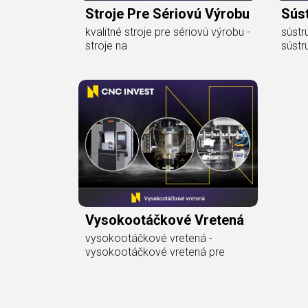
Stroje Pre Sériovú Výrobu
Sús
kvalitné stroje pre sériovú výrobu -
sústr
stroje na
sústr
Vysokootáčkové Vretená
vysokootáčkové vretená -
vysokootáčkové vretená pre