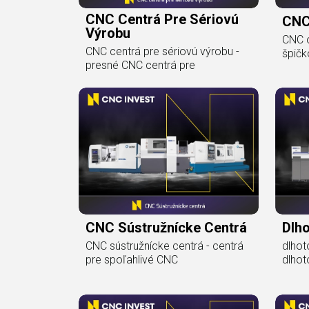
CNC Centrá Pre Sériovú
CNC
Výrobu
CNC 
CNC centrá pre sériovú výrobu -
špič
presné CNC centrá pre
CNC Sústružnícke Centrá
Dlh
CNC sústružnícke centrá - centrá
dlhot
pre spoľahlivé CNC
dlho