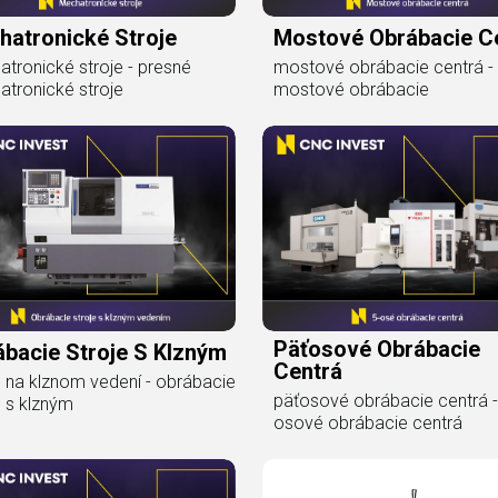
hatronické Stroje
Mostové Obrábacie C
tronické stroje - presné
mostové obrábacie centrá -
tronické stroje
mostové obrábacie
Päťosové Obrábacie
bacie Stroje S Klzným
Centrá
e na klznom vedení - obrábacie
päťosové obrábacie centrá -
e s klzným
osové obrábacie centrá