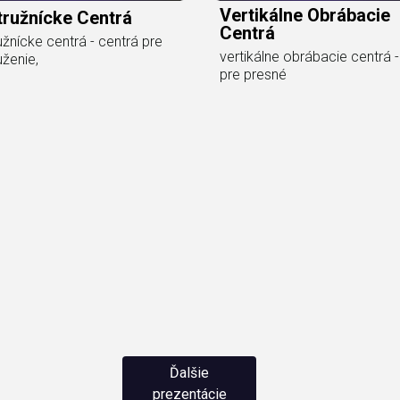
Vertikálne Obrábacie
tružnícke Centrá
Centrá
užnícke centrá - centrá pre
vertikálne obrábacie centrá -
uženie,
pre presné
Ďalšie
prezentácie