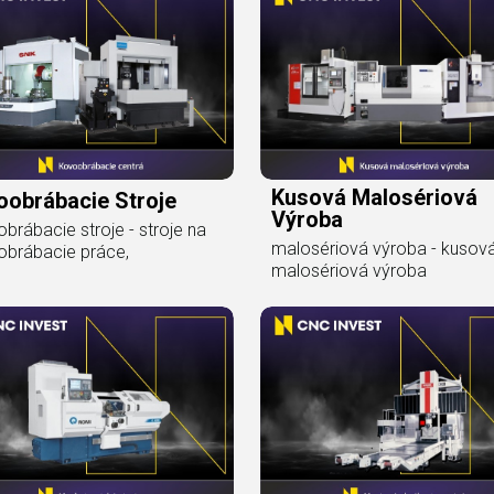
Kusová Malosériová
oobrábacie Stroje
Výroba
brábacie stroje - stroje na
malosériová výroba - kusov
brábacie práce,
malosériová výroba