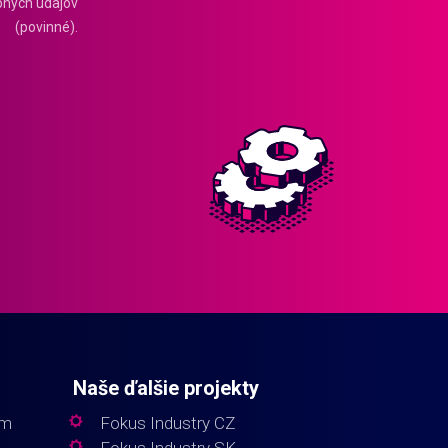
bných údajov
(povinné).
Naše ďalšie projekty
em
Fokus Industry CZ
Fokus Industry SK