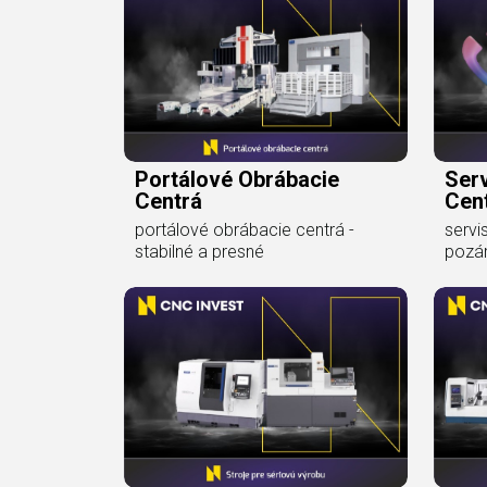
Portálové Obrábacie
Serv
Centrá
Cen
portálové obrábacie centrá -
servi
stabilné a presné
pozár