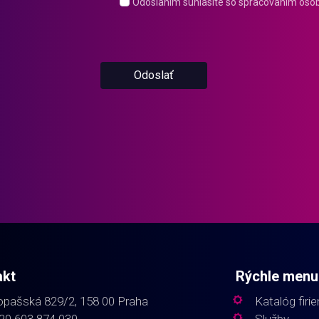
Odoslaním súhlasíte so spracovaním oso
Odoslať
akt
Rýchle menu
pašská 829/2, 158 00 Praha
Katalóg firi
20 603 874 030
Služby