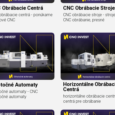
 Obrábacie Centrá
CNC Obrábacie Stroje
obrábacie centrá - ponúkame
CNC obrábacie stroje - stroj
kové CNC
CNC obrábanie, presné
Horizontálne Obrábac
otočné Automaty
Centrá
očné automaty - CNC
horizontálne obrábacie centr
točné automaty
centrá pre obrábanie