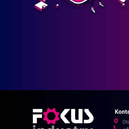
Kont
Oto
+4