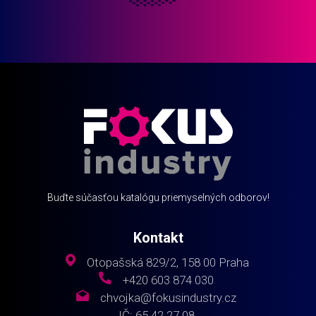
Buďte súčasťou katalógu priemyselných odborov!
Kontakt
Otopašská 829/2, 158 00 Praha
+420 603 874 030
chvojka@fokusindustry.cz
IČ: 65 42 27 08