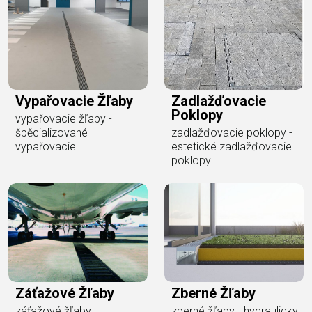
Vypařovacie Žľaby
Zadlažďovacie
Poklopy
vypařovacie žľaby -
špěcializované
zadlažďovacie poklopy -
vypařovacie
estetické zadlažďovacie
poklopy
Záťažové Žľaby
Zberné Žľaby
záťažové žľaby -
zberné žľaby - hydraulicky