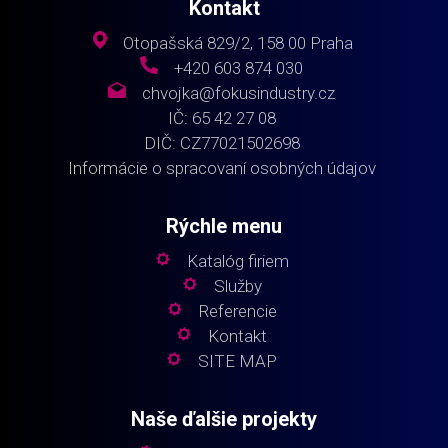
Kontakt
Otopašská 829/2, 158 00 Praha
+420 603 874 030
chvojka@fokusindustry.cz
IČ: 65 42 27 08
DIČ: CZ77021502698
Informácie o spracovaní osobných údajov
Rýchle menu
Katalóg firiem
Služby
Referencie
Kontakt
SITE MAP
Naše ďalšie projekty