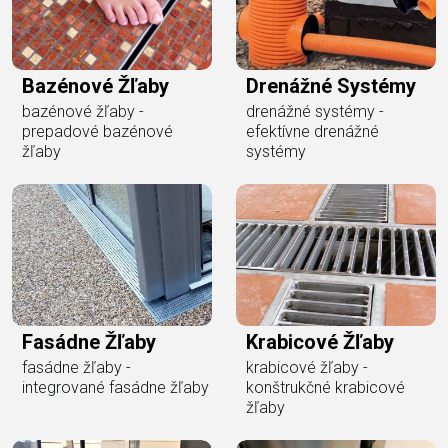
Bazénové Žľaby
Drenážné Systémy
bazénové žľaby -
drenážné systémy -
prepadové bazénové
efektívne drenážné
žľaby
systémy
Fasádne Žľaby
Krabicové Žľaby
fasádne žľaby -
krabicové žľaby -
integrované fasádne žľaby
konštrukčné krabicové
žľaby