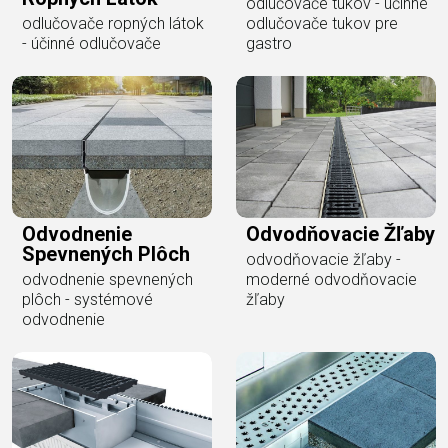
odlučovače tukov - účinné
odlučovače ropných látok
odlučovače tukov pre
- účinné odlučovače
gastro
Odvodnenie
Odvodňovacie Žľaby
Spevnených Plôch
odvodňovacie žľaby -
odvodnenie spevnených
moderné odvodňovacie
plôch - systémové
žľaby
odvodnenie