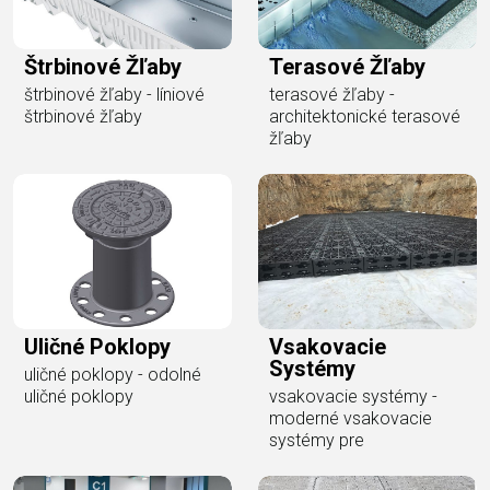
Štrbinové Žľaby
Terasové Žľaby
štrbinové žľaby - líniové
terasové žľaby -
štrbinové žľaby
architektonické terasové
žľaby
Uličné Poklopy
Vsakovacie
Systémy
uličné poklopy - odolné
uličné poklopy
vsakovacie systémy -
moderné vsakovacie
systémy pre