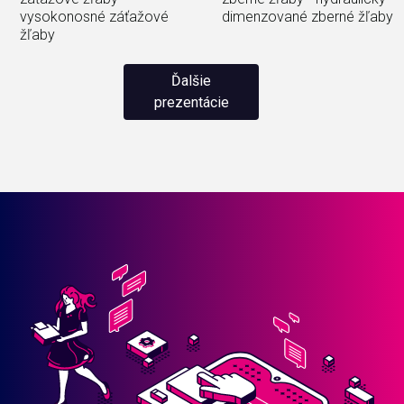
vysokonosné záťažové
dimenzované zberné žľaby
žľaby
Ďalšie
prezentácie