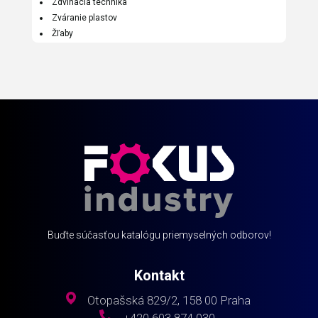
Zdvíhacia technika
Zváranie plastov
Žľaby
Buďte súčasťou katalógu priemyselných odborov!
Kontakt
Otopašská 829/2, 158 00 Praha
+420 603 874 030