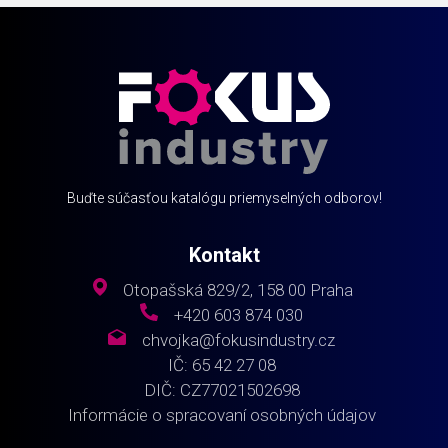
Buďte súčasťou katalógu priemyselných odborov!
Kontakt
Otopašská 829/2, 158 00 Praha
+420 603 874 030
chvojka@fokusindustry.cz
IČ: 65 42 27 08
DIČ: CZ77021502698
Informácie o spracovaní osobných údajov