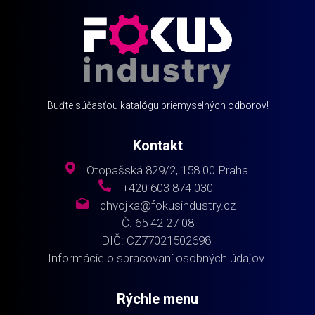
Buďte súčasťou katalógu priemyselných odborov!
Kontakt
Otopašská 829/2, 158 00 Praha
+420 603 874 030
chvojka@fokusindustry.cz
IČ: 65 42 27 08
DIČ: CZ77021502698
Informácie o spracovaní osobných údajov
Rýchle menu