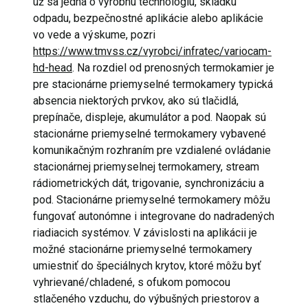
už sa jedná o výrobnú technológiu, skládku
odpadu, bezpečnostné aplikácie alebo aplikácie
vo vede a výskume, pozri
https://www.tmvss.cz/vyrobci/infratec/variocam-
hd-head
. Na rozdiel od prenosných termokamier je
pre stacionárne priemyselné termokamery typická
absencia niektorých prvkov, ako sú tlačidlá,
prepínače, displeje, akumulátor a pod. Naopak sú
stacionárne priemyselné termokamery vybavené
komunikačným rozhraním pre vzdialené ovládanie
stacionárnej priemyselnej termokamery, stream
rádiometrických dát, trigovanie, synchronizáciu a
pod. Stacionárne priemyselné termokamery môžu
fungovať autonómne i integrovane do nadradených
riadiacich systémov. V závislosti na aplikácii je
možné stacionárne priemyselné termokamery
umiestniť do špeciálnych krytov, ktoré môžu byť
vyhrievané/chladené, s ofukom pomocou
stlačeného vzduchu, do výbušných priestorov a