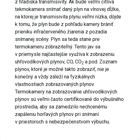
z hľadiska transmisivity. Ak bude veľmi citlivá
tekmokamera snímať daný plyn na vlnovej dĺžke,
na ktorej je transmisivita plynu veľmi nízka, dôjde
k tomu, že plyn bude z pohľadu kamery brániť
prieniku infračerveného žiarenia z pozadia
snímanej scény. Plyn sa teda stane pre
termokameru zobraziteľný. Tento jav sa
v priemysle najčastejšie využíva k zobrazeniu
uhľovodíkových plynov, CO, CO
a pod. Zoznam
2
plynov, ktoré je možné takto zobraziť, nie je
konečný a vždy záleží na fyzikálnych
vlastnostiach zobrazovaných plynov.
Termokamery na zobrazovanie uhľovodíkových
plynov sú veľmi často certifikované do výbušného
prostredia, aby sa zamedzilo nechcenému
zapáleniu horľavých plynov pri snímaní
v priestoroch s nebezpečenstvom výbuchu.