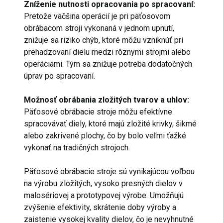
Zníženie nutnosti opracovania po spracovaní:
Pretože väčšina operácií je pri päťosovom
obrábacom stroji vykonaná v jednom upnutí,
znižuje sa riziko chýb, ktoré môžu vzniknúť pri
prehadzovaní dielu medzi rôznymi strojmi alebo
operáciami. Tým sa znižuje potreba dodatočných
úprav po spracovaní.
Možnosť obrábania zložitých tvarov a uhlov:
Päťosové obrábacie stroje môžu efektívne
spracovávať diely, ktoré majú zložité krivky, šikmé
alebo zakrivené plochy, čo by bolo veľmi ťažké
vykonať na tradičných strojoch.
Päťosové obrábacie stroje sú vynikajúcou voľbou
na výrobu zložitých, vysoko presných dielov v
malosériovej a prototypovej výrobe. Umožňujú
zvýšenie efektivity, skrátenie doby výroby a
zaistenie vysokej kvality dielov, čo je nevyhnutné