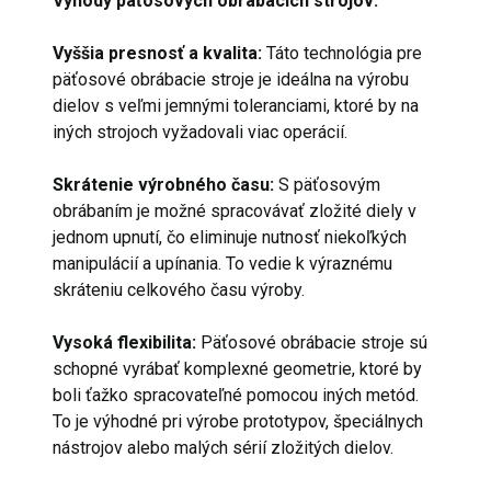
Výhody päťosových obrábacích strojov:
Vyššia presnosť a kvalita:
Táto technológia pre
päťosové obrábacie stroje je ideálna na výrobu
dielov s veľmi jemnými toleranciami, ktoré by na
iných strojoch vyžadovali viac operácií.
Skrátenie výrobného času:
S päťosovým
obrábaním je možné spracovávať zložité diely v
jednom upnutí, čo eliminuje nutnosť niekoľkých
manipulácií a upínania. To vedie k výraznému
skráteniu celkového času výroby.
Vysoká flexibilita:
Päťosové obrábacie stroje sú
schopné vyrábať komplexné geometrie, ktoré by
boli ťažko spracovateľné pomocou iných metód.
To je výhodné pri výrobe prototypov, špeciálnych
nástrojov alebo malých sérií zložitých dielov.