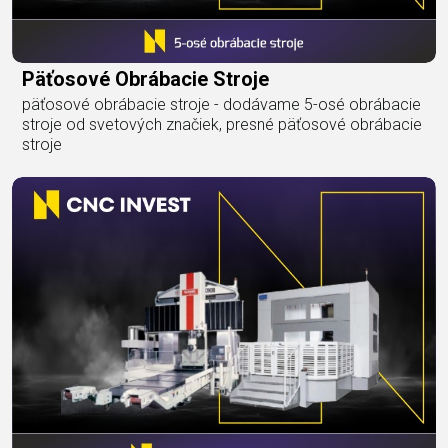
Päťosové Obrábacie Stroje
päťosové obrábacie stroje - dodávame 5-osé obrábacie
stroje od svetových značiek, presné päťosové obrábacie
stroje