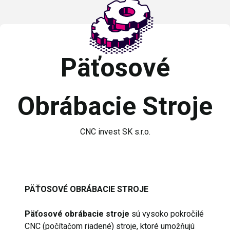
Päťosové
Obrábacie Stroje
CNC invest SK s.r.o.
PÄŤOSOVÉ OBRÁBACIE STROJE
Päťosové obrábacie stroje
sú vysoko pokročilé
CNC (počítačom riadené) stroje, ktoré umožňujú