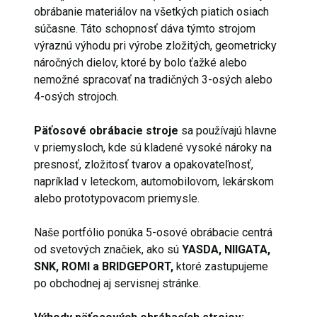
obrábanie materiálov na všetkých piatich osiach
súčasne. Táto schopnosť dáva týmto strojom
výraznú výhodu pri výrobe zložitých, geometricky
náročných dielov, ktoré by bolo ťažké alebo
nemožné spracovať na tradičných 3-osých alebo
4-osých strojoch.
Päťosové obrábacie stroje
sa používajú hlavne
v priemysloch, kde sú kladené vysoké nároky na
presnosť, zložitosť tvarov a opakovateľnosť,
napríklad v leteckom, automobilovom, lekárskom
alebo prototypovacom priemysle.
Naše portfólio ponúka 5-osové obrábacie centrá
od svetových značiek, ako sú
YASDA, NIIGATA,
SNK, ROMI a BRIDGEPORT,
ktoré zastupujeme
po obchodnej aj servisnej stránke.