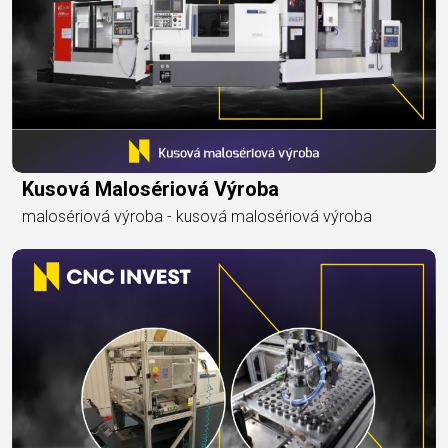
Kusová Malosériová Výroba
malosériová výroba - kusová malosériová výroba