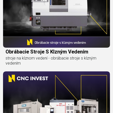
Obrábacie Stroje S Klzným Vedením
stroje na klznom vedení - obrábacie stroje s klzným
vedením