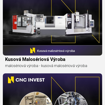
Kusová Malosériová Výroba
malosériová výroba - kusová malosériová výroba