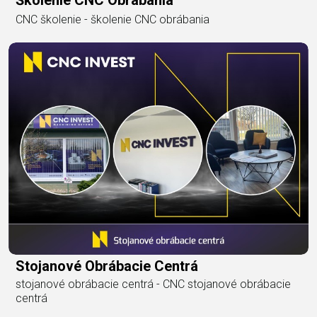
Školenie CNC Obrábania
CNC školenie - školenie CNC obrábania
Stojanové Obrábacie Centrá
stojanové obrábacie centrá - CNC stojanové obrábacie
centrá