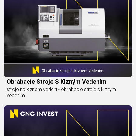
Obrábacie Stroje S Klzným Vedením
stroje na klznom vedení - obrábacie stroje s klzným
vedením