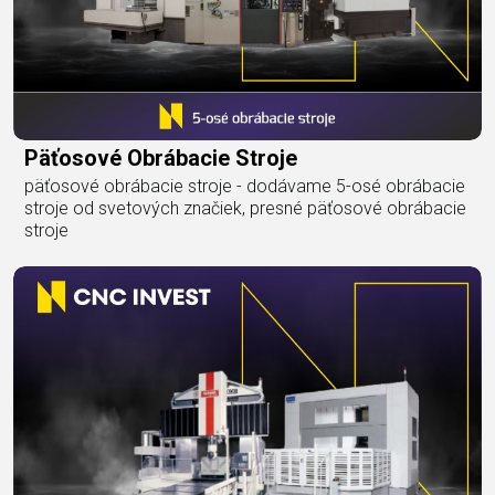
Päťosové Obrábacie Stroje
päťosové obrábacie stroje - dodávame 5-osé obrábacie
stroje od svetových značiek, presné päťosové obrábacie
stroje